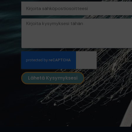
Sähköposti
Viesti
Lähetä Kysymyksesi