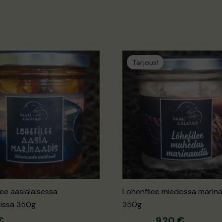
Alkuperäinen
Nykyinen
hinta
hinta:
Tarjous!
oli:
9.20 €.
10.50 €.
ee aasialaisessa
Lohenfilee miedossa marin
issa 350g
350g
€
10.50
€
9.20
€