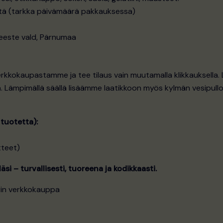
tä (tarkka päivämäärä pakkauksessa)
eeste vald, Pärnumaa
erkkokaupastamme ja tee tilaus vain muutamalla klikkauksella
 Lämpimällä säällä lisäämme laatikkoon myös kylmän vesipullo
 tuotetta):
tteet)
äsi – turvallisesti, tuoreena ja kodikkaasti.
rin verkkokauppa