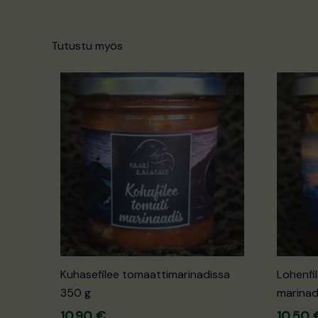
Tutustu myös
Kuhasefilee tomaattimarinadissa
Lohenfil
350 g
marinad
10.90
€
10.50