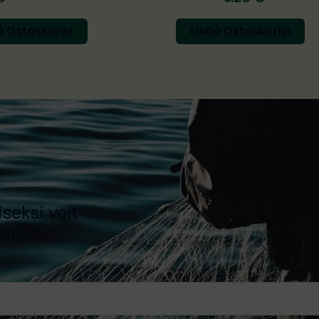
ä Ostoskoriin
Lisää Ostoskoriin
seksi voit
aan