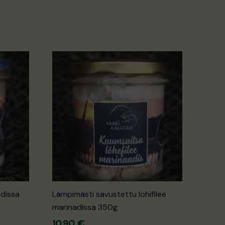
adissa
Lämpimästi savustettu lohifilee
marinadissa 350g
10.90
€