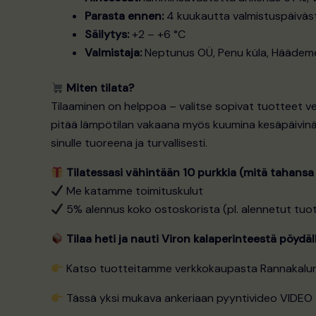
Parasta ennen:
4 kuukautta valmistuspäiväs
Säilytys:
+2 – +6 °C
Valmistaja:
Neptunus OÜ, Penu küla, Häädem
Miten tilata?
Tilaaminen on helppoa – valitse sopivat tuotteet v
pitää lämpötilan vakaana myös kuumina kesäpäivinä.
sinulle tuoreena ja turvallisesti.
Tilatessasi vähintään 10 purkkia (mitä tahansa
Me katamme toimituskulut
5% alennus koko ostoskorista (pl. alennetut tuo
Tilaa heti ja nauti Viron kalaperinteestä pöydäll
Katso tuotteitamme verkkokaupasta
Rannakalu
Tässä yksi mukava ankeriaan pyyntivideo
VIDEO