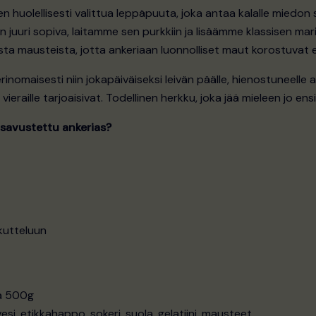
huolellisesti valittua leppäpuuta, joka antaa kalalle miedon
 juuri sopiva, laitamme sen purkkiin ja lisäämme klassisen ma
ituista mausteista, jotta ankeriaan luonnolliset maut korostuvat
rinomaisesti niin jokapäiväiseksi leivän päälle, hienostuneelle a
nä vieraille tarjoaisivat. Todellinen herkku, joka jää mieleen jo 
nsavustettu ankerias?
rkutteluun
a 500g
i, etikkahappo, sokeri, suola, gelatiini, mausteet.