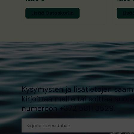
Lisää Ostoskoriin
Lisä
Kysymysten ja lisätietojen saami
kirjoittaa meille tai soittaa suor
numeroon +372 5811 3529.
Nimi