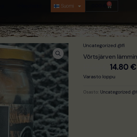
0
Ostoskori
0.00
€
ogi
Yhteystiedot
Suomi
Alkuper
Uncategorized @fi
hinta
Võrtsjärven lämmin
oli:
17.40
€
14.80
€
17.40 €.
Varasto loppu
Osasto:
Uncategorized @f