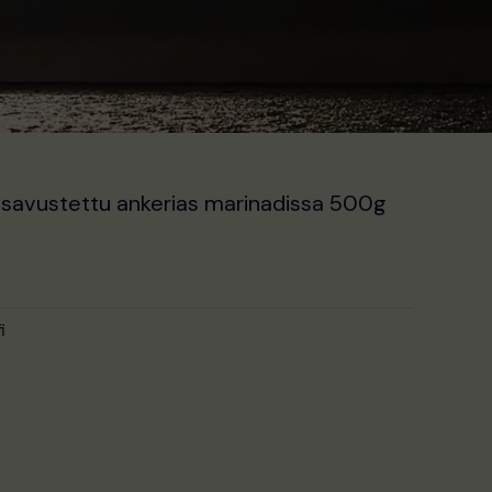
äinen
Nykyinen
hinta:
savustettu ankerias marinadissa 500g
14.80 €.
i