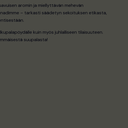
 savuisen aromin ja miellyttävän mehevän
rinadimme – tarkasti säädetyn sekoituksen etikasta,
 entisestään.
lkupalapöydälle kuin myös juhlalliseen tilaisuuteen.
ensimmäisestä suupalasta!