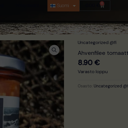
0
Ostoskori
0.00
€
ogi
Yhteystiedot
Suomi
Uncategorized @fi
Ahvenfilee tomaatt
8.90
€
Varasto loppu
Osasto:
Uncategorized @f