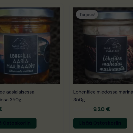
Alkuperäinen
Nykyinen
hinta
hinta:
Tarjous!
oli:
9.20 €.
10.50 €.
ee aasialaisessa
Lohenfilee miedossa marin
issa 350g
350g
€
10.50
€
9.20
€
ä Ostoskoriin
Lisää Ostoskoriin