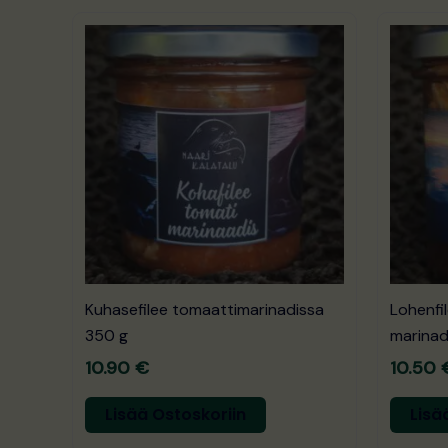
Kuhasefilee tomaattimarinadissa
Lohenfil
350 g
marinad
10.90
€
10.50
Lisää Ostoskoriin
Lisä