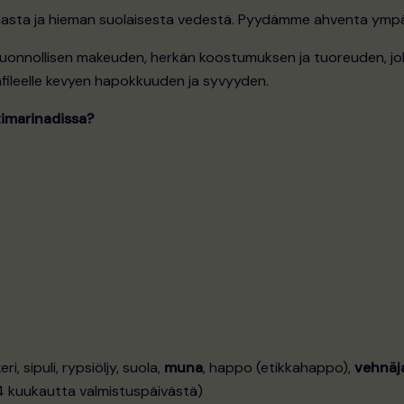
aasta ja hieman suolaisesta vedestä. Pyydämme ahventa ympä
 luonnollisen makeuden, herkän koostumuksen ja tuoreuden, j
ileelle kevyen hapokkuuden ja syvyyden.
timarinadissa?
i, sipuli, rypsiöljy, suola,
muna
, happo (etikkahappo),
vehnäj
4 kuukautta valmistuspäivästä)