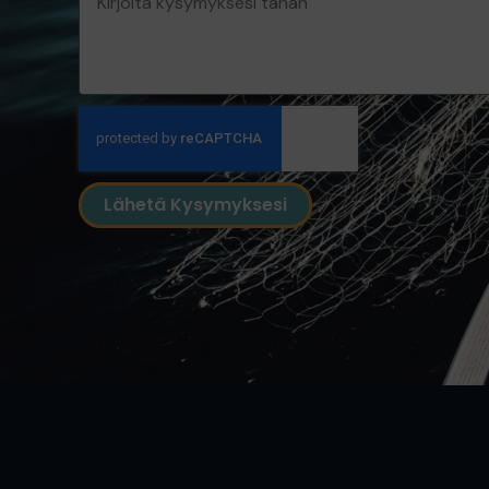
Lähetä Kysymyksesi