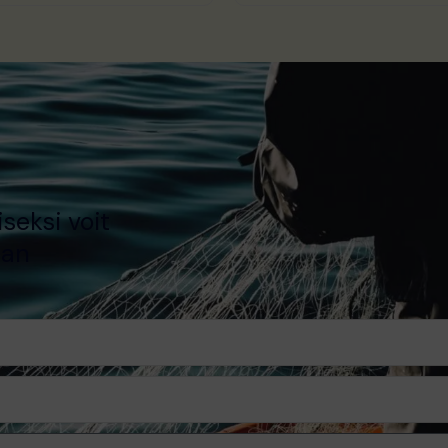
seksi voit
aan