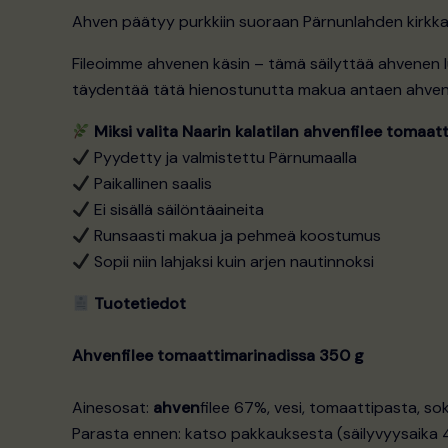
Ahven päätyy purkkiin suoraan Pärnunlahden kirkk
Fileoimme ahvenen käsin – tämä säilyttää ahvenen
täydentää tätä hienostunutta makua antaen ahvenf
Miksi valita Naarin kalatilan ahvenfilee tomaat
Pyydetty ja valmistettu Pärnumaalla
Paikallinen saalis
Ei sisällä säilöntäaineita
Runsaasti makua ja pehmeä koostumus
Sopii niin lahjaksi kuin arjen nautinnoksi
Tuotetiedot
Ahvenfilee tomaattimarinadissa 350 g
Ainesosat:
ahven
filee 67%, vesi, tomaattipasta, soker
Parasta ennen: katso pakkauksesta (säilyvyysaika 