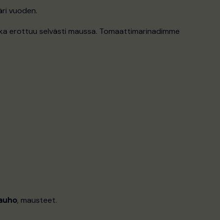
ri vuoden.
oka erottuu selvästi maussa. Tomaattimarinadimme
auho
, mausteet.