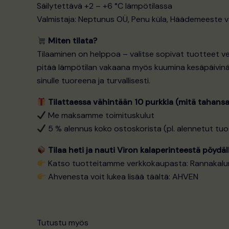
Säilytettävä +2 – +6 °C lämpötilassa
Valmistaja: Neptunus OÜ, Penu küla, Häädemeeste 
Miten tilata?
Tilaaminen on helppoa – valitse sopivat tuotteet v
pitää lämpötilan vakaana myös kuumina kesäpäivinä.
sinulle tuoreena ja turvallisesti.
Tilattaessa vähintään 10 purkkia (mitä tahansa
Me maksamme toimituskulut
5 % alennus koko ostoskorista (pl. alennetut tuo
Tilaa heti ja nauti Viron kalaperinteestä pöydäll
Katso tuotteitamme verkkokaupasta:
Rannakalu
Ahvenesta voit lukea lisää täältä:
AHVEN
Tutustu myös