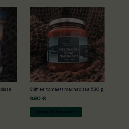
adissa
Sillifilee tomaattimarinadissa 580 g
9.90
€
Lisää Ostoskoriin