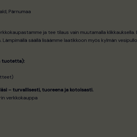
vald, Pärnumaa
erkkokaupastamme ja tee tilaus vain muutamalla klikkauksella
 Lämpimällä säällä lisäämme laatikkoon myös kylmän vesipullo
 tuotetta):
tteet)
äsi – turvallisesti, tuoreena ja kotoisasti.
rin verkkokauppa