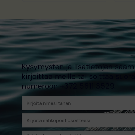
Kysymysten ja lisätietojen saami
kirjoittaa meille tai soittaa suor
numeroon +372 5811 3529.
Nimi
Sähköposti
Viesti