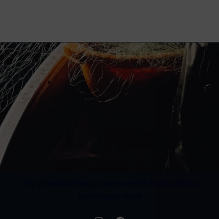
Liity yhteisöömme ja seuraa meitä Facebookissa
ja Instagramissa!