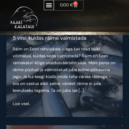
Liigu
0
Ostukorv
0.00
€
sisu
juurde
5 viisi, kuidas räime valmistada
Räim on Eesti rahvuskala – aga kas tead kõiki
võimalusi, kuidas seda valmistada? Räim on Eesti
rannakaluri kõige usaldusväärsem saak. Meie peres on
räime püütud ja valmistatud juba kolme põlvkonna
jagu. Ja kui keegi küsib, mida teha värske räimega –
siis on vastus alati sama: värsket räime ei pea
keeruliseks tegema. Ta on juba ise […]
5
Loe veel..
viisi,
kuidas
räime