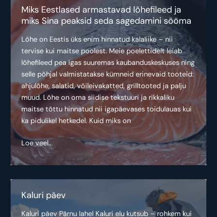
valmistada
Miks Eestlased armastavad lõhefileed ja
miks Sina peaksid seda sagedamini sööma
Lõhe on Eestis üks enim hinnatud kalaliike – nii
tervise kui maitse poolest. Meie poelettidelt leiab
lõhefileed pea igas suuremas kaubanduskeskuses ning
selle põhjal valmistatakse kümneid erinevaid tooteid:
ahjulõhe, salatid, võileivakatted, grilltooted ja palju
muud. Lõhe on oma siidise tekstuuri ja rikkaliku
maitse tõttu hinnatud nii igapäevases toidulauas kui
ka pidulikel hetkedel. Kuid miks on
Miks
Loe veel..
Eestlased
armastavad
lõhefileed
ja
Kaluri päev
miks
Sina
Kaluri päev Pärnu lahel Kaluri elu kutsub – rohkem kui