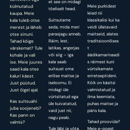
et see on midagi
Meie purkidest
külmutatud
tõeliselt head.
leiad nii
kaupa. Meie
Suitsutame
klassikalisi kui ka
kala tuleb otse
seda, mida meri
veidi üllatavaid
merest ja läheb
parasjagu annab.
maitseid, alates
otse sinuni.
Räim, lest,
traditsioonilises
Tahad kõige
latikas, angerjas
t
värskemat? Tule
või siig – iga
äädikamarinaadi
kohale ja vali
kala saab
s räimest kuni
ise. Meie juures
suitsust oma
vürtsikamate
saad kala otse
erilise maitse ja
eriretseptideni.
kaluri käest.
iseloomu. Ei
Kõik on käsitsi
Just püütud.
midagi üle
valmistatud ja
Just õigel ajal.
vürtsitatud ega
ilma keemiata,
Kas suitsuahi
üle kuivatatud,
puhas maitse ja
juba soojeneb?
vaid just nii,
päris kala.
Kas pann on
nagu peab.
Tahad proovida?
valmis?
Tule läbi ja võta
Meie e-poest