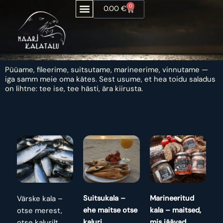
Liigu
0
Ostukorv
0.00
€
sisu
juurde
MIS ME TEEME
Püüame, fileerime, suitsutame, marineerime, vinnutame —
iga samm meie oma kätes. Sest usume, et hea toidu saladus
on lihtne: tee ise, tee hästi, ära kiirusta.
Värske kala –
Suitsukala –
Marineeritud
otse merest,
ehe maitse otse
kala – maitsed,
otse kalurilt.
kaluri
mis jäävad