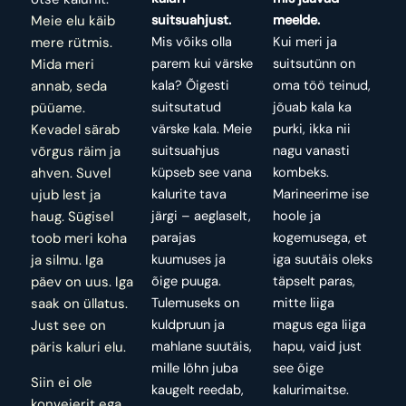
Meie elu käib
suitsuahjust.
meelde.
mere rütmis.
Mis võiks olla
Kui meri ja
Mida meri
parem kui värske
suitsutünn on
annab, seda
kala? Õigesti
oma töö teinud,
püüame.
suitsutatud
jõuab kala ka
Kevadel särab
värske kala. Meie
purki, ikka nii
võrgus räim ja
suitsuahjus
nagu vanasti
ahven. Suvel
küpseb see vana
kombeks.
ujub lest ja
kalurite tava
Marineerime ise
haug. Sügisel
järgi – aeglaselt,
hoole ja
toob meri koha
parajas
kogemusega, et
ja silmu. Iga
kuumuses ja
iga suutäis oleks
päev on uus. Iga
õige puuga.
täpselt paras,
saak on üllatus.
Tulemuseks on
mitte liiga
Just see on
kuldpruun ja
magus ega liiga
päris kaluri elu.
mahlane suutäis,
hapu, vaid just
mille lõhn juba
see õige
Siin ei ole
kaugelt reedab,
kalurimaitse.
konveierit ega