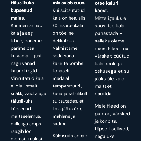
täiuslikuks
mis sulab suus.
otse kaluri
küpsenud
Kui suitsutatud
käest.
maius.
kala on hea, siis
Mitte igaüks ei
Kui meri annab
külmsuitsukala
soovi ise kala
kala ja aeg
on tõeline
puhastada –
lubab, paneme
delikatess.
selleks oleme
parima osa
Valmistame
meie. Fileerime
kuivama – just
seda vana
värskelt püütud
nagu vanad
kalurite kombe
kala hoole ja
kalurid tegid.
kohaselt –
oskusega, et sul
Vinnutatud kala
madalal
jääks üle vaid
ei ole lihtsalt
temperatuuril,
maitset
snäkk, vaid ajaga
kaua ja rahulikult
nautida.
täiuslikuks
suitsutades, et
Meie fileed on
küpsenud
kala jääks õrn,
puhtad, värsked
maitseelamus,
mahlane ja
ja kondita,
mille iga amps
siidine.
täpselt sellised,
räägib loo
Külmsuits annab
nagu üks
merest, tuulest