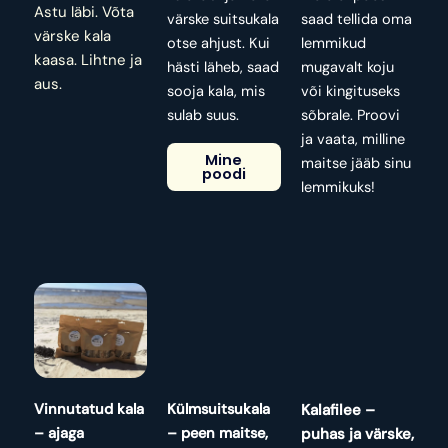
Astu läbi. Võta
värske suitsukala
saad tellida oma
värske kala
otse ahjust. Kui
lemmikud
kaasa. Lihtne ja
hästi läheb, saad
mugavalt koju
aus.
sooja kala, mis
või kingituseks
sulab suus.
sõbrale. Proovi
ja vaata, milline
Mine
maitse jääb sinu
poodi
lemmikuks!
Vinnutatud kala
Külmsuitsukala
Kalafilee –
– ajaga
– peen maitse,
puhas ja värske,