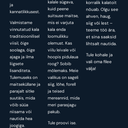
kalale sügava,
korralik kalatoit
ja
kuid peene
nõuab. Olgu see
kannatlikkusest.
suitsuse maitse,
ahven, haug,
Valmistame
mis ei varjuta
siig või lest –
vinnutatud kala
kala enda
teeme töö ära,
traditsioonilisel
loomulikku
et sina saaksid
viisil, õige
olemust. Kas
lihtsalt nautida.
soolaga, õige
viilu leivale või
Tule kohale ja
ajaga ja ilma
hoopis pidulaua
vali oma filee
liigsete
roog? Sobib
välja!
lisanditeta.
mõlemaks. Meie
Tulemuseks on
valikus on sageli
maitseküllane ja
siig, lõhe, forell
parajalt sitke
ja teised
suutäis, mida
mereannid, mida
võib süüa
meri parasjagu
niisama või
pakub.
nautida hea
Tule proovi ise.
joogiga.