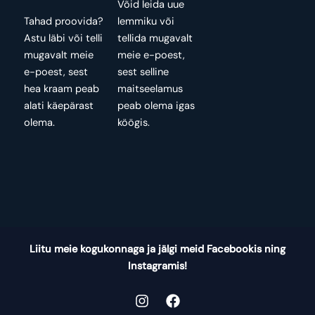
Võid leida uue
Tahad proovida?
lemmiku või
Astu läbi või telli
tellida mugavalt
mugavalt meie
meie e-poest,
e-poest, sest
sest selline
hea kraam peab
maitseelamus
alati käepärast
peab olema igas
olema.
köögis.
Liitu meie kogukonnaga ja jälgi meid Facebookis ning
Instagramis!