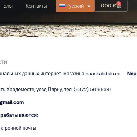
0
Корзина
0.00
€
Блог
Контакты
Русский
сти
ональных данных интернет-магазина naarikalatalu.ee —
Nep
ть Хаадеместе, уезд Пярну, тел. (+372) 56166381
@gmail.com
брабатываются:
ектронной почты