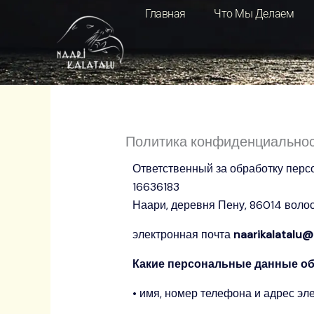
Перейти
Главная
Что Мы Делаем
к
содержанию
Политика конфиденциально
Ответственный за обработку перс
16636183
Наари, деревня Пену, 86014 волос
электронная почта
naarikalatalu
Какие персональные данные о
• имя, номер телефона и адрес эл