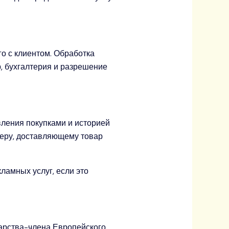
о с клиентом. Обработка
, бухгалтерия и разрешение
ления покупками и историей
ьеру, доставляющему товар
амных услуг, если это
арства-члена Европейского