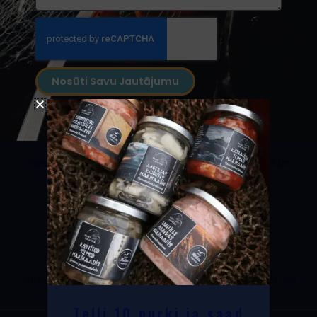
Nosūti Savu Jautājumu
Pievienojies mūsu kopienai un seko mums Facebook un
Instagram!
Privātuma politika
Piegādes noteikumi
Autortiesības © 2026 Naari kalatalu | darbina Naari kalatalu
Telli 10 purki ja saad