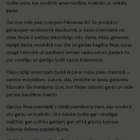
izvēle tiem, kas novērtē amatniecības kvalitāti un unikālu
garšu.
Garzivis mēs paši zvejojam Pērnavas līcī. Šo produktu
gatavojam ierobežotā daudzumā, jo kaulu izņemšana no
visas filejas ir patiesi laikietilpīgs roku darbs. Mūsu ģimenes
rūpīgā darba rezultātā top tīra un garšas bagāta fileja, kuras
maigā tekstūra un patīkami zemais tauku saturs padara to
par veselīgu un garšīgu izvēli katrai ēdienreizei.
Fileju rūpīgi ievietojam burkā kopā ar mūsu pašu marinādi –
pareizs etiķskābes, cukura, sāls, želatīna un īpašu garšvielu
līdzsvars. Šis maisījums izceļ zivs filejas dabisko garšu un rada
patiesi baudāmu maltīti.
Garzivs fileja marinādē ir ideāli piemērota tiem, kas novērtē
tīru garšu un kvalitāti, tā ir lieliska izvēle gan veselīgai
maltītei, gan svētku galdam, gan arī kā grezns kumoss
ikdienas ēdienu papildinājums.