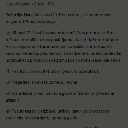
Uzglabāšana: +2 līdz +6°C
Ražotājs: Naari Kalatalu OÜ, Penu ciems, Häädemeeste
pagasts, Pērnavas apriņķis
Kā pasūtīt? Izvēlies savus iecienītākos produktus ērti
mūsu e-veikalā un veic pasūtījumu tikai ar dažiem klikšķiem.
Visus zivju produktus iepakojam speciālās termokastēs,
vasaras mēnešos pievienojot arī atdzesētu ūdens pudeli, lai
nodrošinātu produktu svaigumu līdz to nonākšanai pie tevis.
Pasūtot vismaz 10 burkas (jebkuru produktu):
Piegādes izmaksas uz mūsu rēķina
5% atlaide visam pirkuma grozam (izņemot preces ar
atlaidi)
Pasūti tagad un izbaudi unikālu Igaunijas piekrastes
zvejnieka meistardarbu uz sava galda!