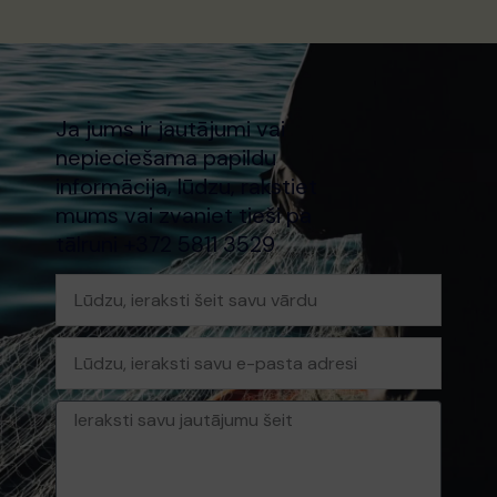
Ja jums ir jautājumi vai
nepieciešama papildu
informācija, lūdzu, rakstiet
mums vai zvaniet tieši pa
tālruni +372 5811 3529
Vārds
E-
pasts
Ziņa