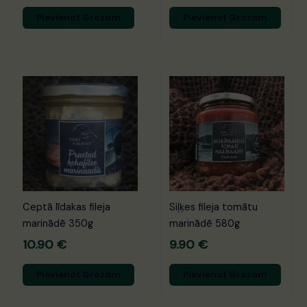
Pievienot Grozam
Pievienot Grozam
Ceptā līdakas fileja
Siļķes fileja tomātu
marinādē 350g
marinādē 580g
10.90
€
9.90
€
Pievienot Grozam
Pievienot Grozam