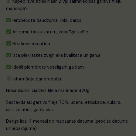
Kāpēc izvēlēties Naari Zivju saimniecības garzivs fileju
marinādē?
Ierobežotā daudzumā, roku darbs
Ar zemu tauku saturu, veselīga izvēle
Bez konservantiem
Īsta piekrastes zvejnieka kvalitāte un garša
Ideāli piemērots veselīgam galdam
Informācija par produktu
Nosaukums: Garzivs fileja marinādē 420g
Sastāvdaļas: garzivs fileja 70%, ūdens, etiķskābe, cukurs,
sāls, želatīns, garšvielas.
Derīgs līdz: 4 mēneši no ražošanas datuma (precīzs datums
uz iepakojuma)