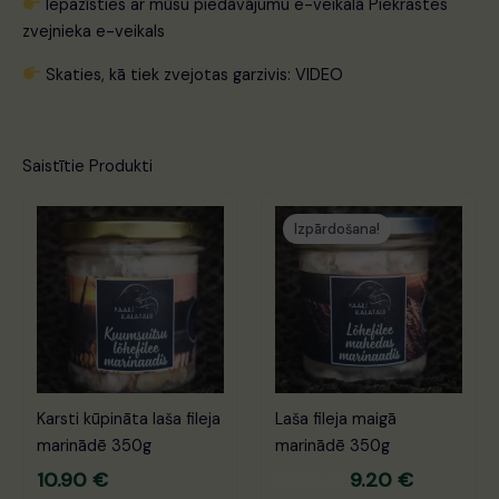
Iepazīsties ar mūsu piedāvājumu e-veikalā
Piekrastes
zvejnieka e-veikals
Skaties, kā tiek zvejotas garzivis:
VIDEO
Saistītie Produkti
Sākotnējā
Pašreizēj
cena
cena
Izpārdošana!
bija:
ir:
10.50 €.
9.20 €.
Karsti kūpināta laša fileja
Laša fileja maigā
marinādē 350g
marinādē 350g
10.90
€
10.50
€
9.20
€