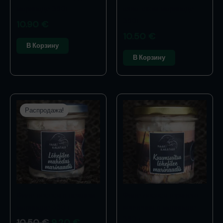
маринаде 350г
азиатском маринаде
350г
10.90
€
10.50
€
В Корзину
В Корзину
Первоначальная
Текущая
цена:
цена:
Распродажа!
10.50 €.
9.20 €.
Филе лосося в нежном
Филе лосося горячего
маринаде 350 г
копчения в маринаде
350 г
10.50
€
9.20
€