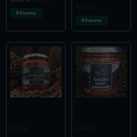
10.90
€
В Корзину
В Корзину
Филе сельди в
Филе судака в
томатном маринаде
томатном маринаде
580 г
350г
9.90
€
10.90
€