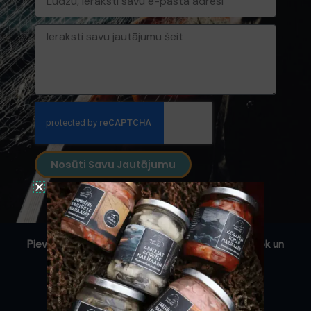
pasts
Ziņa
Nosūti Savu Jautājumu
Pievienojies mūsu kopienai un seko mums Facebook un
Instagram!