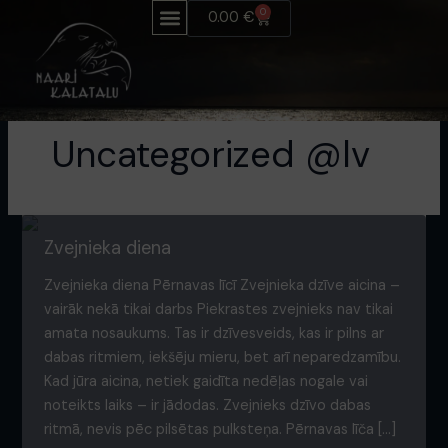
Pāriet
0
Grozs
0.00
€
uz
saturu
Uncategorized @lv
Zvejnieka diena
Zvejnieka diena Pērnavas līcī Zvejnieka dzīve aicina –
vairāk nekā tikai darbs Piekrastes zvejnieks nav tikai
amata nosaukums. Tas ir dzīvesveids, kas ir pilns ar
dabas ritmiem, iekšēju mieru, bet arī neparedzamību.
Kad jūra aicina, netiek gaidīta nedēļas nogale vai
noteikts laiks – ir jādodas. Zvejnieks dzīvo dabas
ritmā, nevis pēc pilsētas pulksteņa. Pērnavas līča […]