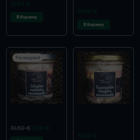
350г
10.90
€
10.50
€
В Корзину
В Корзину
Первоначальная
Текущая
цена:
цена:
Распродажа!
10.50 €.
9.20 €.
Филе лосося в нежном
Филе лосося горячего
маринаде 350 г
копчения в маринаде
350 г
10.50
€
9.20
€
10.90
€