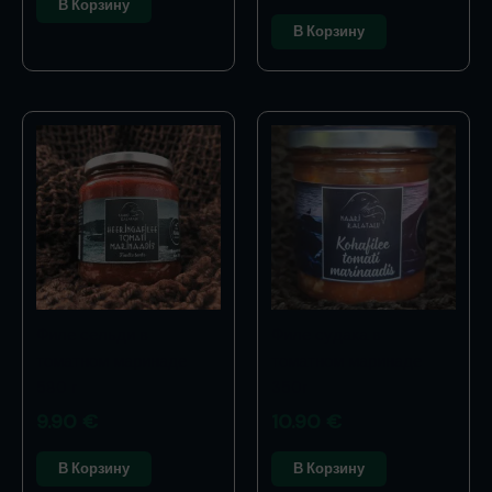
В Корзину
В Корзину
Филе сельди в
Филе судака в
томатном маринаде
томатном маринаде
580 г
350г
9.90
€
10.90
€
В Корзину
В Корзину