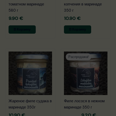
томатном маринаде
копчения в маринаде
580 г
350 г
9.90
€
10.90
€
В Корзину
В Корзину
Первоначальн
Текущая
цена:
цена:
Распродажа!
10.50 €.
9.20 €.
Жареное филе судака в
Филе лосося в нежном
маринаде 350г
маринаде 350 г
10.90
€
10.50
€
9.20
€